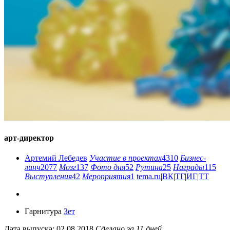
арт-директор
Артемий Лебедев
Участие в проектах
4310
Бизнес-
линч
2077
Мозг
137
Фото дня
52
Рутина
25
Награды
115
Выступления
42
Мероприятия
1
tema.ru
|
ВК
|
ТГ
|
ИГ
|
ТТ
Гарнитура
Зет
Дата выпуска: 02.08.2018
Сделано за 11 дней