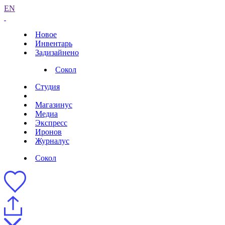
EN
Новое
Инвентарь
Задизайнено
Сокол
Студия
Магазинус
Медиа
Экспресс
Иронов
Журналус
Сокол