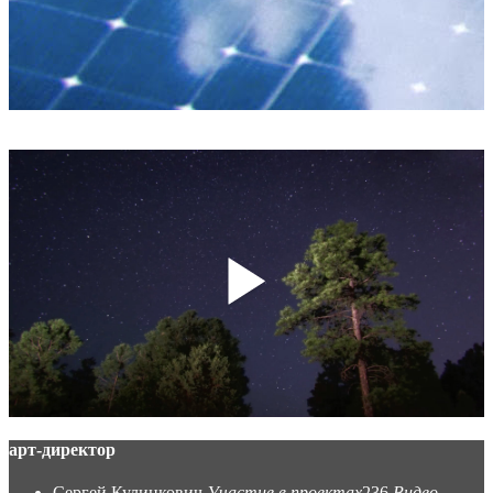
арт-директор
Сергей Кулинкович
Участие в проектах
236
Видео