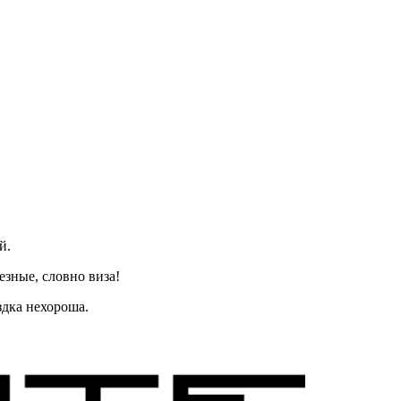
й.
езные, словно виза!
здка нехороша.