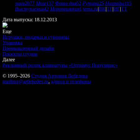
линч
2077
Мозг
137
Фото дня
52
Рутина
25
Награды
115
Выступления
42
Мероприятия
1
tema.ru
|
ВК
|
ТГ
|
ИГ
|
ТТ
Дата выпуска: 18.12.2013
Еще
Игрушки, подарки и сувениры
Упаковка
Промышленный дизайн
Проекты студии
Далее
Рекламный ролик клавиатуры «Оптимус Популярис»
© 1995–2026
Студия Артемия Лебедева
mailbox@artlebedev.ru
,
адреса и телефоны