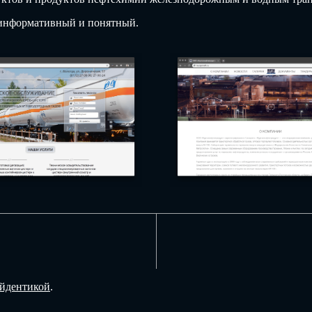
 информативный и понятный.
йдентикой
.