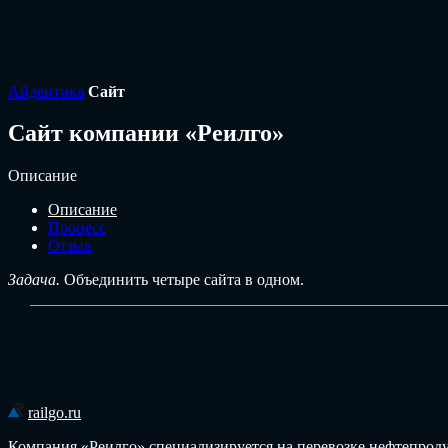
Айдентика
Сайт
Сайт компании «Реилго»
Описание
Описание
Процесс
Отзыв
Задача.
Объединить четыре сайта в одном.
railgo.ru
Компания «Реилго» специализируется на перевозке нефтепрод