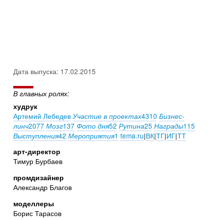
Дата выпуска: 17.02.2015
В главных ролях:
худрук
Артемий Лебедев
4310
Участие в проектах
Бизнес-
2077
137
52
25
115
линч
Мозг
Фото дня
Рутина
Награды
42
1
tema.ru
|
ВК
|
ТГ
|
ИГ
|
ТТ
Выступления
Мероприятия
арт-директор
Тимур Бурбаев
промдизайнер
Александр Благов
моделлеры
Борис Тарасов