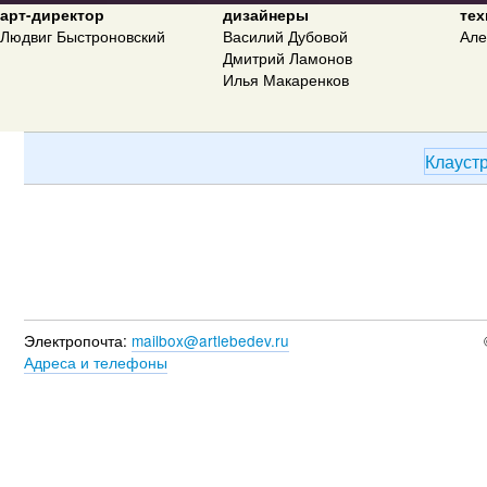
арт-директор
дизайнеры
тех
Людвиг Быстроновский
Василий Дубовой
Але
Дмитрий Ламонов
Илья Макаренков
Клауст
Электропочта:
mailbox@artlebedev.ru
Адреса и телефоны