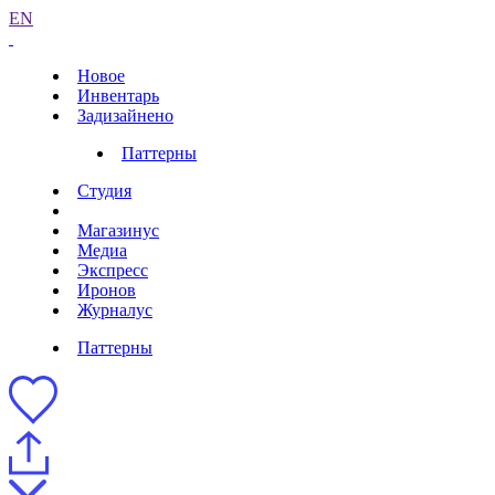
EN
Новое
Инвентарь
Задизайнено
Паттерны
Студия
Магазинус
Медиа
Экспресс
Иронов
Журналус
Паттерны