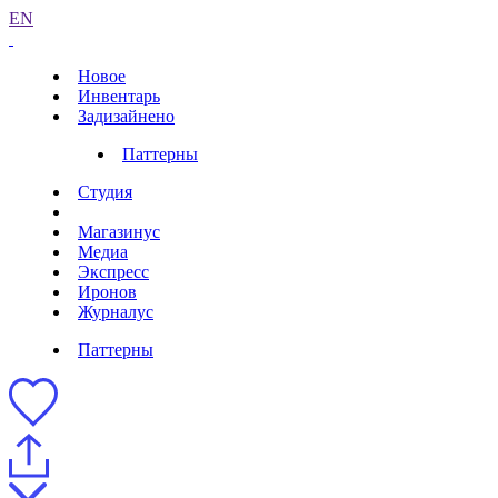
EN
Новое
Инвентарь
Задизайнено
Паттерны
Студия
Магазинус
Медиа
Экспресс
Иронов
Журналус
Паттерны