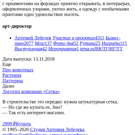
с орнаментами на форзацах приятно открывать, в интерьерах,
оформленных узорами, уютно жить, а одежду с необычными
принтами одно удовольствие носить.
арт-директор
Артемий Лебедев
Участие в проектах
4311
Бизнес-
линч
2077
Мозг
137
Фото дня
52
Рутина
25
Награды
115
Выступления
42
Мероприятия
1
tema.ru
|
ВК
|
ТГ
|
ИГ
|
ТТ
Дата выпуска: 13.11.2018
Еще
Про животных
Растения
Паттерны
Далее
Логотип компании «Сетка»
В строительстве это нередко: нужна штукатурная сетка.
— Но где же купить ее, Зин?
— Так есть интернет-магазин.
2999 ₽
Купить
© 1995–2026
Студия Артемия Лебедева
mailbox@artlebedev.ru
,
адреса и телефоны