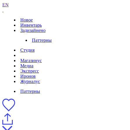
EN
Новое
Инвентарь
Задизайнено
Паттерны
Студия
Магазинус
Медиа
Экспресс
Иронов
Журналус
Паттерны