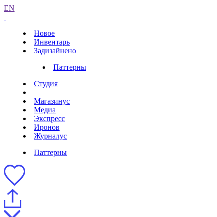
EN
Новое
Инвентарь
Задизайнено
Паттерны
Студия
Магазинус
Медиа
Экспресс
Иронов
Журналус
Паттерны