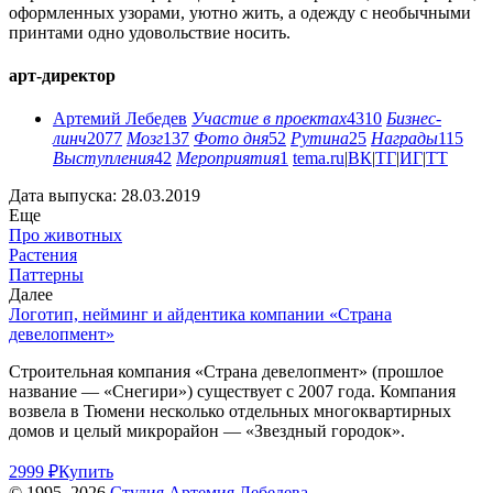
оформленных узорами, уютно жить, а одежду с необычными
принтами одно удовольствие носить.
арт-директор
Артемий Лебедев
Участие в проектах
4310
Бизнес-
линч
2077
Мозг
137
Фото дня
52
Рутина
25
Награды
115
Выступления
42
Мероприятия
1
tema.ru
|
ВК
|
ТГ
|
ИГ
|
ТТ
Дата выпуска: 28.03.2019
Еще
Про животных
Растения
Паттерны
Далее
Логотип, нейминг и айдентика компании «Страна
девелопмент»
Строительная компания «Страна девелопмент» (прошлое
название — «Снегири») существует с 2007 года. Компания
возвела в Тюмени несколько отдельных многоквартирных
домов и целый микрорайон — «Звездный городок».
2999 ₽
Купить
© 1995–2026
Студия Артемия Лебедева