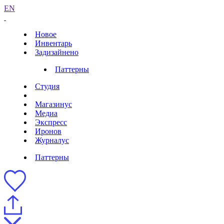
EN
Новое
Инвентарь
Задизайнено
Паттерны
Студия
Магазинус
Медиа
Экспресс
Иронов
Журналус
Паттерны