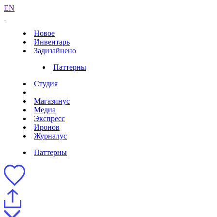
EN
Новое
Инвентарь
Задизайнено
Паттерны
Студия
Магазинус
Медиа
Экспресс
Иронов
Журналус
Паттерны