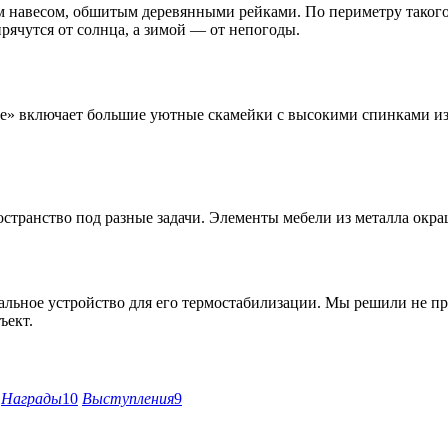
им навесом, обшитым деревянными рейками. По периметру таког
прячутся от солнца, а зимой — от непогоды.
ые» включает большие уютные скамейки с высокими спинками из
странство под разные задачи. Элементы мебели из металла окра
альное устройство для его термостабилизации. Мы решили не пр
ъект.
Награды
10
Выступления
9