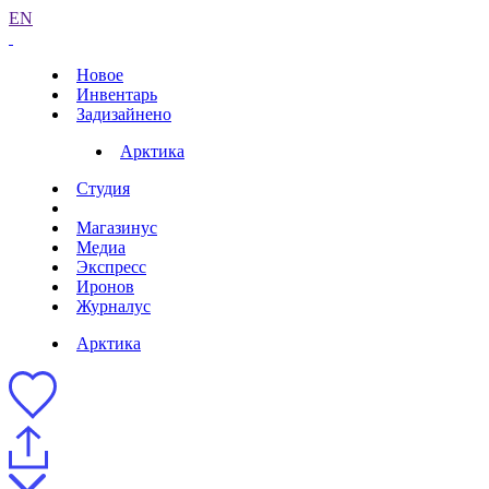
EN
Новое
Инвентарь
Задизайнено
Арктика
Студия
Магазинус
Медиа
Экспресс
Иронов
Журналус
Арктика