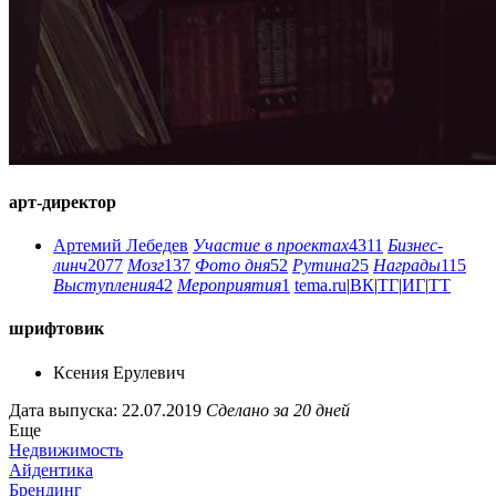
арт-директор
Артемий Лебедев
Участие в проектах
4311
Бизнес-
линч
2077
Мозг
137
Фото дня
52
Рутина
25
Награды
115
Выступления
42
Мероприятия
1
tema.ru
|
ВК
|
ТГ
|
ИГ
|
ТТ
шрифтовик
Ксения Ерулевич
Дата выпуска: 22.07.2019
Сделано за 20 дней
Еще
Недвижимость
Айдентика
Брендинг