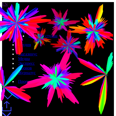
EN
Новое
Инвентарь
Задизайнено
Проекты студии
Студия
Магазинус
Медиа
Экспресс
Иронов
Журналус
Проекты студии