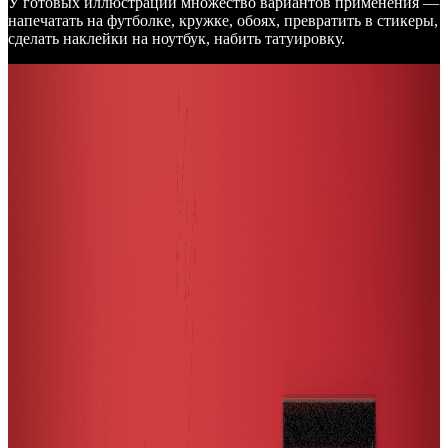
У готовых иллюстраций множество вариантов применения —
напечатать на футболке, кружке, обоях, превратить в стикеры,
сделать наклейки на ноутбук, набить татуировку.