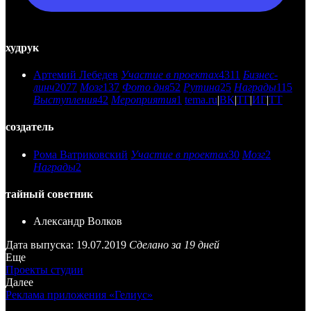
худрук
Артемий Лебедев
Участие в проектах
4311
Бизнес-
линч
2077
Мозг
137
Фото дня
52
Рутина
25
Награды
115
Выступления
42
Мероприятия
1
tema.ru
|
ВК
|
ТГ
|
ИГ
|
ТТ
создатель
Рома Ватриковский
Участие в проектах
30
Мозг
2
Награды
2
тайный советник
Александр Волков
Дата выпуска: 19.07.2019
Сделано за 19 дней
Еще
Проекты студии
Далее
Реклама приложения «Гелиус»