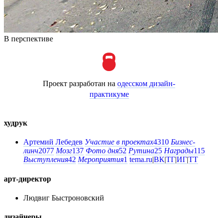
В перспективе
Проект разработан на
одесском дизайн-
практикуме
худрук
Артемий Лебедев
Участие в проектах
4310
Бизнес-
линч
2077
Мозг
137
Фото дня
52
Рутина
25
Награды
115
Выступления
42
Мероприятия
1
tema.ru
|
ВК
|
ТГ
|
ИГ
|
ТТ
арт-директор
Людвиг Быстроновский
дизайнеры