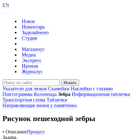
EN
Новое
Инвентарь
Задизайнено
Студия
Магазинус
Медиа
Экспресс
Иронов
Журналус
Искать
Указатели для люков
Скамейки
Наклейки с глазами
Пиктограммы
Колоннада
Зебра
Информационная табличка
Транспортная схема
Таблички
Направляющая линия у памятника
Рисунок пешеходной зебры
• Описание
Процесс
Задача.