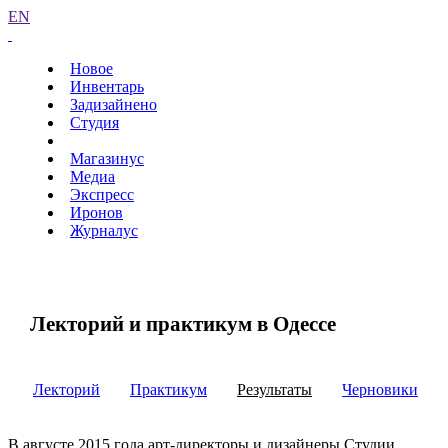
EN
Новое
Инвентарь
Задизайнено
Студия
Магазинус
Медиа
Экспресс
Иронов
Журналус
Лекторий и практикум в Одессе
Лекторий
Практикум
Результаты
Черновики
В августе 2015 года арт-директоры и дизайнеры Студии