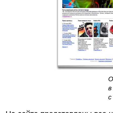
О
в
с