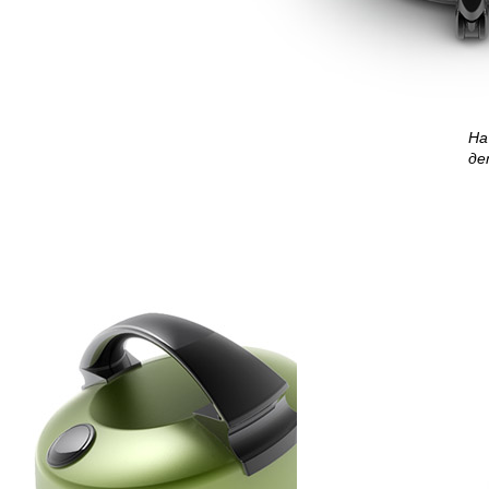
На
де