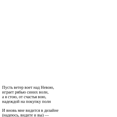
Пусть ветер воет над Невою,
играет рябью синих волн,
а я стою, от счастья вою,
надеждой на покупку полн
И вновь мне видится в дизайне
(надеюсь, видите и вы) —