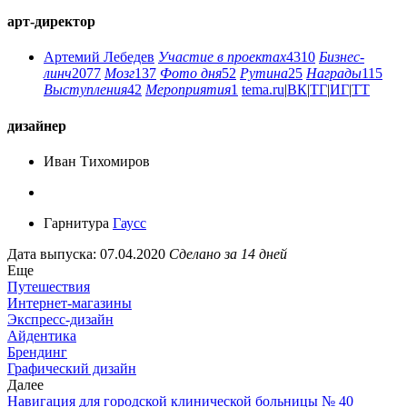
арт-директор
Артемий Лебедев
Участие в проектах
4310
Бизнес-
линч
2077
Мозг
137
Фото дня
52
Рутина
25
Награды
115
Выступления
42
Мероприятия
1
tema.ru
|
ВК
|
ТГ
|
ИГ
|
ТТ
дизайнер
Иван Тихомиров
Гарнитура
Гаусс
Дата выпуска: 07.04.2020
Сделано за 14 дней
Еще
Путешествия
Интернет-магазины
Экспресс-дизайн
Айдентика
Брендинг
Графический дизайн
Далее
Навигация для городской клинической больницы № 40