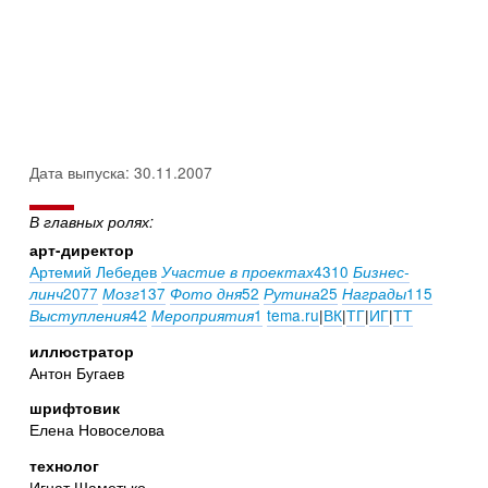
Дата выпуска: 30.11.2007
В главных ролях:
арт-директор
Артемий Лебедев
4310
Участие в проектах
Бизнес-
2077
137
52
25
115
линч
Мозг
Фото дня
Рутина
Награды
42
1
tema.ru
|
ВК
|
ТГ
|
ИГ
|
ТТ
Выступления
Мероприятия
иллюстратор
Антон Бугаев
шрифтовик
Елена Новоселова
технолог
Игнат Шаметько