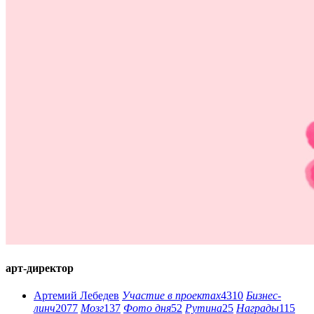
арт-директор
Артемий Лебедев
Участие в проектах
4310
Бизнес-
линч
2077
Мозг
137
Фото дня
52
Рутина
25
Награды
115