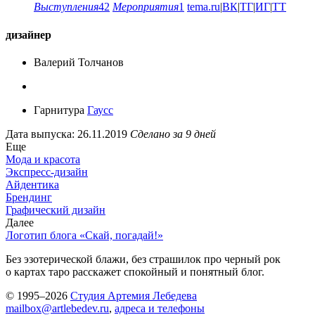
Выступления
42
Мероприятия
1
tema.ru
|
ВК
|
ТГ
|
ИГ
|
ТТ
дизайнер
Валерий Толчанов
Гарнитура
Гаусс
Дата выпуска: 26.11.2019
Сделано за 9 дней
Еще
Мода и красота
Экспресс-дизайн
Айдентика
Брендинг
Графический дизайн
Далее
Логотип блога «Скай, погадай!»
Без эзотерической блажи, без страшилок про черный рок
о картах таро расскажет спокойный и понятный блог.
© 1995–2026
Студия Артемия Лебедева
mailbox@artlebedev.ru
,
адреса и телефоны