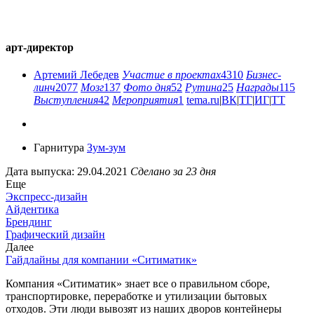
арт-директор
Артемий Лебедев
Участие в проектах
4310
Бизнес-
линч
2077
Мозг
137
Фото дня
52
Рутина
25
Награды
115
Выступления
42
Мероприятия
1
tema.ru
|
ВК
|
ТГ
|
ИГ
|
ТТ
Гарнитура
Зум-зум
Дата выпуска: 29.04.2021
Сделано за 23 дня
Еще
Экспресс-дизайн
Айдентика
Брендинг
Графический дизайн
Далее
Гайдлайны для компании «Ситиматик»
Компания «Ситиматик» знает все о правильном сборе,
транспортировке, переработке и утилизации бытовых
отходов. Эти люди вывозят из наших дворов контейнеры