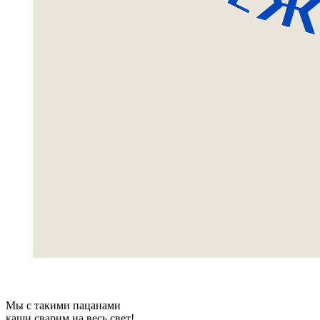
Мы с такими пацанами
каши сварим на весь свет!