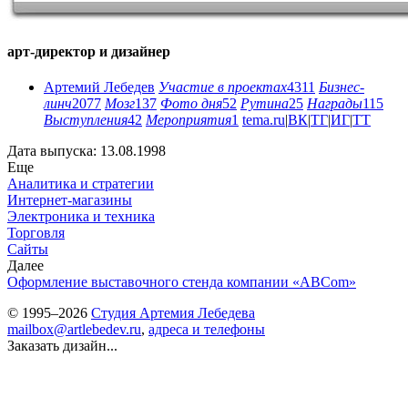
арт-директор и дизайнер
Артемий Лебедев
Участие в проектах
4311
Бизнес-
линч
2077
Мозг
137
Фото дня
52
Рутина
25
Награды
115
Выступления
42
Мероприятия
1
tema.ru
|
ВК
|
ТГ
|
ИГ
|
ТТ
Дата выпуска: 13.08.1998
Еще
Аналитика и стратегии
Интернет-магазины
Электроника и техника
Торговля
Сайты
Далее
Оформление выставочного стенда компании «ABCom»
© 1995–2026
Студия Артемия Лебедева
mailbox@artlebedev.ru
,
адреса и телефоны
Заказать дизайн...