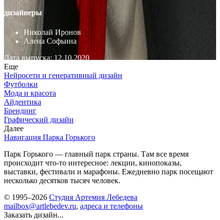
дизайнеры
Николай Иронов
Алена Софьина
Дата выпуска: 12.10.2020
Еще
Нейросети и генеративный дизайн
Футболки
Мода и красота
Айдентика
Брендинг
Графический дизайн
Далее
Навигация Парка Горького
Парк Горького — главный парк страны. Там все время
происходит что-то интересное: лекции, кинопоказы,
выставки, фестивали и марафоны. Ежедневно парк посещают
несколько десятков тысяч человек.
© 1995–2026
Студия Артемия Лебедева
mailbox@artlebedev.ru
,
адреса и телефоны
Заказать дизайн...