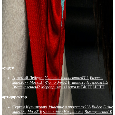
худрук
Артемий Лебедев
Участие в проектах
4311
Бизнес-
линч
2077
Мозг
137
Фото дня
52
Рутина
25
Награды
115
Выступления
42
Мероприятия
1
tema.ru
|
ВК
|
ТГ
|
ИГ
|
ТТ
арт-директор
Сергей Кулинкович
Участие в проектах
236
Видео
Бизнес
линч
289
Мозг
216
Фото дня
9
Награды
62
Выступления
10