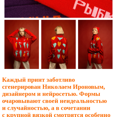
Каждый принт заботливо
сгенерирован Николаем Ироновым,
дизайнером и нейросетью. Формы
очаровывают своей неидеальностью
и случайностью, а в сочетании
с крупной вязкой смотрятся особенно