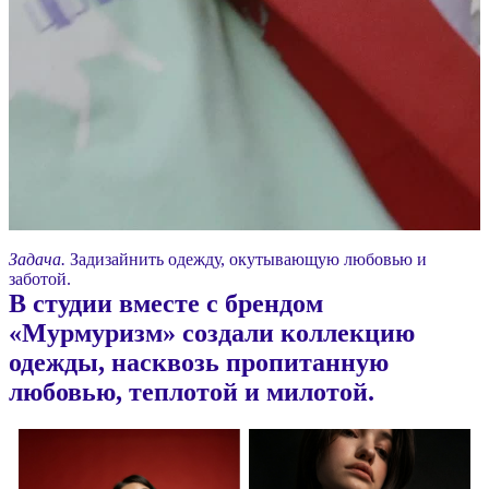
Задача.
Задизайнить одежду, окутывающую любовью и
заботой.
В студии вместе с брендом
«Мурмуризм» создали коллекцию
одежды, насквозь пропитанную
любовью, теплотой и милотой.