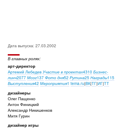
Дата выпуска: 27.03.2002
В главных ролях:
арт-директор
Артемий Лебедев
4310
Участие в проектах
Бизнес-
2077
137
52
25
115
линч
Мозг
Фото дня
Рутина
Награды
42
1
tema.ru
|
ВК
|
ТГ
|
ИГ
|
ТТ
Выступления
Мероприятия
дизайнеры
Олег Пащенко
Антон Финицкий
Александр Никишенков
Митя Гурин
дизайнер игры