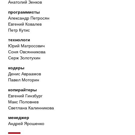
Анатолий Зенков
программисты
Александр Петросян
Евгений Ковалев
Петр Кутис
технологи
Юрий Матросович
Соня Овсянникова
Серж Золотухин
кодеры
Денис Авраамов
Павел Моторин
копирайтеры
Евгений Гинзбург
Макс Половнев
Светлана Калинникова
менеджер
Андрей Ярошенко