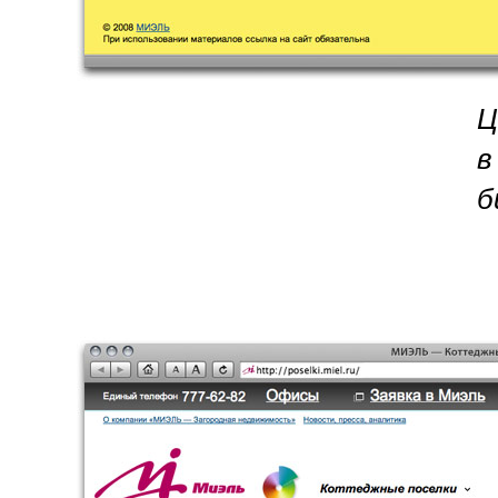
Ц
в
б