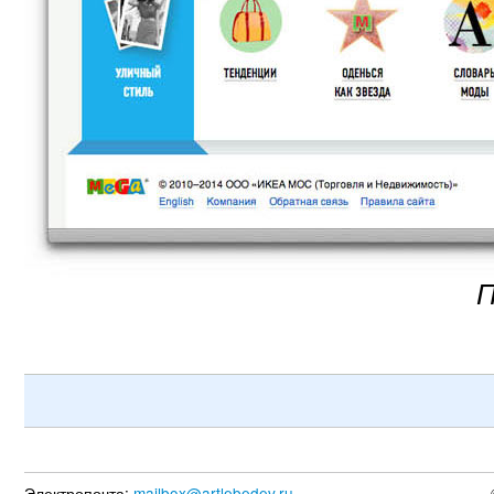
П
Электропочта:
mailbox@artlebedev.ru