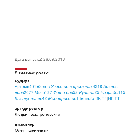
Дата выпуска: 26.09.2013
В главных ролях:
худрук
Артемий Лебедев
4310
Участие в проектах
Бизнес-
2077
137
52
25
115
линч
Мозг
Фото дня
Рутина
Награды
42
1
tema.ru
|
ВК
|
ТГ
|
ИГ
|
ТТ
Выступления
Мероприятия
арт-директор
Людвиг Быстроновский
дизайнер
Олег Пшеничный