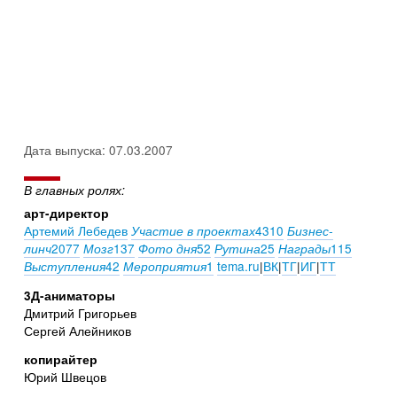
Дата выпуска: 07.03.2007
В главных ролях:
арт-директор
Артемий Лебедев
4310
Участие в проектах
Бизнес-
2077
137
52
25
115
линч
Мозг
Фото дня
Рутина
Награды
42
1
tema.ru
|
ВК
|
ТГ
|
ИГ
|
ТТ
Выступления
Мероприятия
3Д-аниматоры
Дмитрий Григорьев
Сергей Алейников
копирайтер
Юрий Швецов