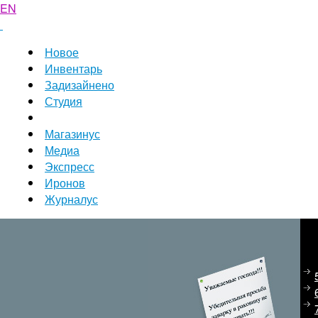
EN
Новое
Инвентарь
Задизайнено
Студия
Магазинус
Медиа
Экспресс
Иронов
Журналус