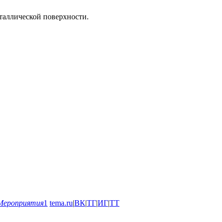
таллической поверхности.
Мероприятия
1
tema.ru
|
ВК
|
ТГ
|
ИГ
|
ТТ