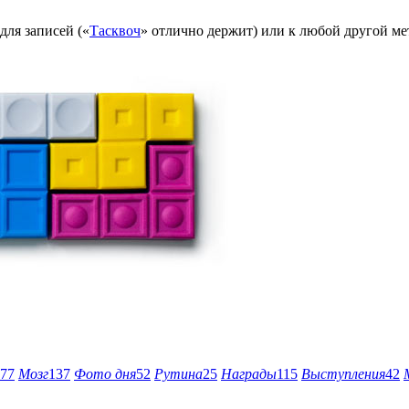
для записей («
Тасквоч
» отлично держит) или к любой другой ме
77
Мозг
137
Фото дня
52
Рутина
25
Награды
115
Выступления
42