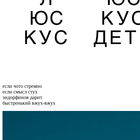
если чото стремно
если смысл стух
эндорфинов дарит
быстренький вжух-вжух