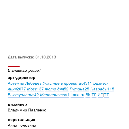
Дата выпуска: 31.10.2013
В главных ролях:
арт-директор
Артемий Лебедев
4311
Участие в проектах
Бизнес-
2077
137
52
25
115
линч
Мозг
Фото дня
Рутина
Награды
42
1
tema.ru
|
ВК
|
ТГ
|
ИГ
|
ТТ
Выступления
Мероприятия
дизайнер
Владимир Павленко
верстальщик
Анна Головина