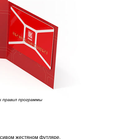
х правил программы
асивом жестяном футляре.