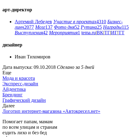
арт-директор
Артемий Лебедев
Участие в проектах
4310
Бизнес-
линч
2077
Мозг
137
Фото дня
52
Рутина
25
Награды
115
Выступления
42
Мероприятия
1
tema.ru
|
ВК
|
ТГ
|
ИГ
|
ТТ
дизайнер
Иван Тихомиров
Дата выпуска: 09.10.2018
Сделано за 5 дней
Еще
Мода и красота
Экспресс-дизайн
Айдентика
Брендинг
Графический дизайн
Далее
Логотип интернет-магазина «Автокресел.нет»
Помогает папам, мамам
по всем улицам и странам
ездить лихо и без бед