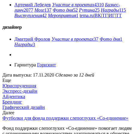
Артемий Лебедев
Участие в проектах
4310
Бизнес-
линч
2077
Мозг
137
Фото дня
52
Рутина
25
Награды
115
Выступления
42
Мероприятия
1
tema.ru
|
ВК
|
ТГ
|
ИГ
|
ТТ
дизайнер
Дмитрий Фролов
Участие в проектах
37
Фото дня
1
Награды
3
Гарнитура
Горизонт
Дата выпуска: 17.11.2020
Сделано за 12 дней
Еще
Юриспруденция
Экспресс-дизайн
Айдентика
Брендинг
Графический дизайн
Далее
Футболки для фонда поддержки слепоглухих «Со-единение»
Фонд поддержки слепоглухих «Со-единение» помогает людям
с ограниченными возможностями адаптироваться в обществе