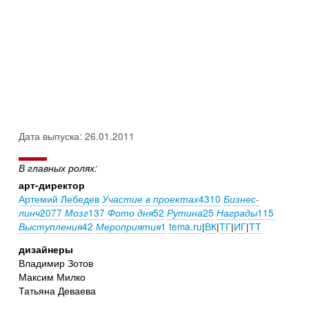
Дата выпуска: 26.01.2011
В главных ролях:
арт-директор
Артемий Лебедев
4310
Участие в проектах
Бизнес-
2077
137
52
25
115
линч
Мозг
Фото дня
Рутина
Награды
42
1
tema.ru
|
ВК
|
ТГ
|
ИГ
|
ТТ
Выступления
Мероприятия
дизайнеры
Владимир Зотов
Максим Милко
Татьяна Деваева