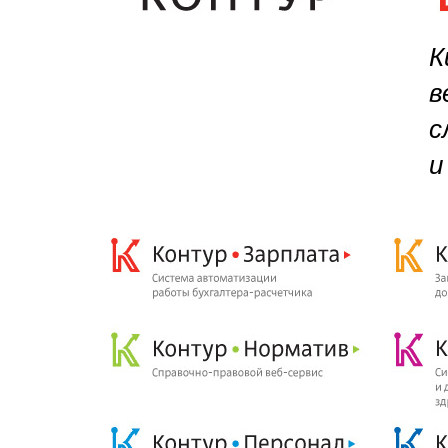
К
в
с
и