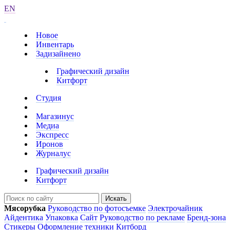
EN
Новое
Инвентарь
Задизайнено
Графический дизайн
Китфорт
Студия
Магазинус
Медиа
Экспресс
Иронов
Журналус
Графический дизайн
Китфорт
Искать
Мясорубка
Руководство по фотосъемке
Электрочайник
Айдентика
Упаковка
Сайт
Руководство по рекламе
Бренд-зона
Стикеры
Оформление техники
Китборд