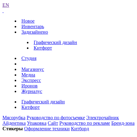
EN
Новое
Инвентарь
Задизайнено
Графический дизайн
Китфорт
Студия
Магазинус
Медиа
Экспресс
Иронов
Журналус
Графический дизайн
Китфорт
Мясорубка
Руководство по фотосъемке
Электрочайник
Айдентика
Упаковка
Сайт
Руководство по рекламе
Бренд-зона
Стикеры
Оформление техники
Китборд