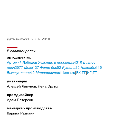
Дата выпуска: 26.07.2010
В главных ролях:
арт-директор
Артемий Лебедев
4310
Участие в проектах
Бизнес-
2077
137
52
25
115
линч
Мозг
Фото дня
Рутина
Награды
42
1
tema.ru
|
ВК
|
ТГ
|
ИГ
|
ТТ
Выступления
Мероприятия
дизайнеры
Алексей Ляпунов, Лена Эрлих
промдизайнер
Адам Патерсон
менеджер производства
Карина Ратиани