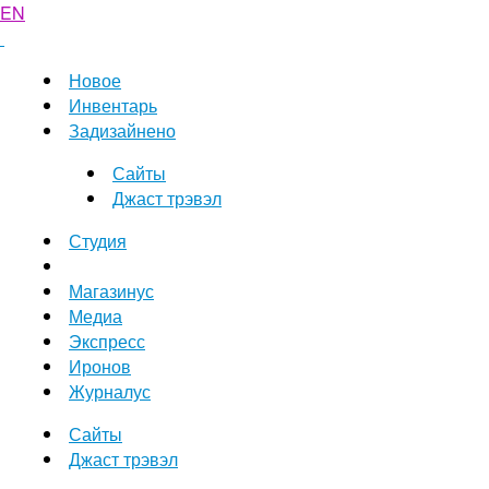
EN
Новое
Инвентарь
Задизайнено
Сайты
Джаст трэвэл
Студия
Магазинус
Медиа
Экспресс
Иронов
Журналус
Сайты
Джаст трэвэл