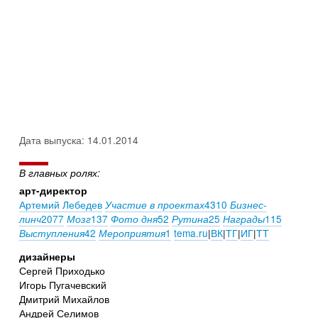
Дата выпуска: 14.01.2014
В главных ролях:
арт-директор
Артемий Лебедев
4310
Участие в проектах
Бизнес-
2077
137
52
25
115
линч
Мозг
Фото дня
Рутина
Награды
42
1
tema.ru
|
ВК
|
ТГ
|
ИГ
|
ТТ
Выступления
Мероприятия
дизайнеры
Сергей Приходько
Игорь Пугачевский
Дмитрий Михайлов
Андрей Селимов