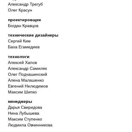
Александр Трегуб
Олег Красун
проектировщик
Богдан Кравцов
технические дизайнеры
Сергей Ким
Баха Егамедиев
технологи
Алексей Хапов
Александр Самиляк
Олег Подчашинский
Алена Малашенко
Евгений Нелюдимов
Максим Шипко
менеджеры
Дарья Свиридова
Нина Лубышева
Максим Ступенко
Людмила Овчинникова