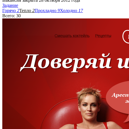
Вакансия закрыта 28 октября 2012 года
Задание
Горячо
2
Тепло
2
Прохладно
9
Холодно
17
Всего: 30