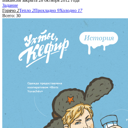
Вакансия закрыта 28 октября 2012 года
Задание
Горячо
2
Тепло
2
Прохладно
9
Холодно
17
Всего: 30