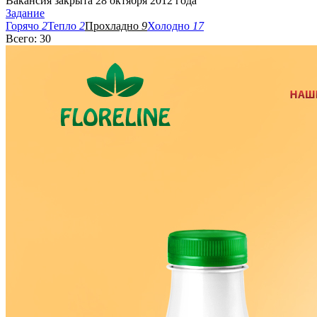
Вакансия закрыта 28 октября 2012 года
Задание
Горячо
2
Тепло
2
Прохладно
9
Холодно
17
Всего: 30