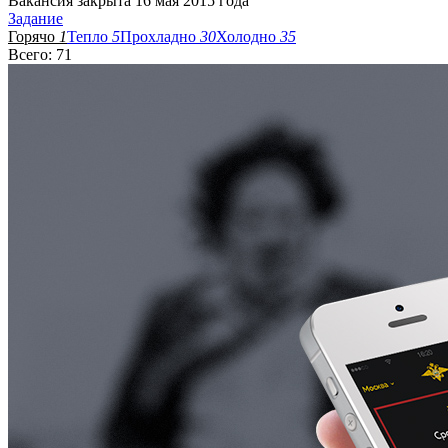
Вакансия закрыта 16 мая 2015 года
Задание
Горячо
1
Тепло
5
Прохладно
30
Холодно
35
Всего: 71