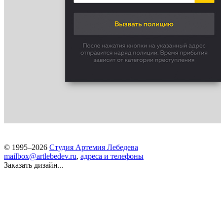
© 1995–2026
Студия Артемия Лебедева
mailbox@artlebedev.ru
,
адреса и телефоны
Заказать дизайн...