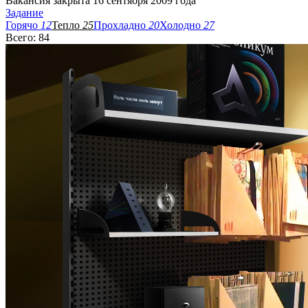
Вакансия закрыта 16 сентября 2009 года
Задание
Горячо
12
Тепло
25
Прохладно
20
Холодно
27
Всего: 84