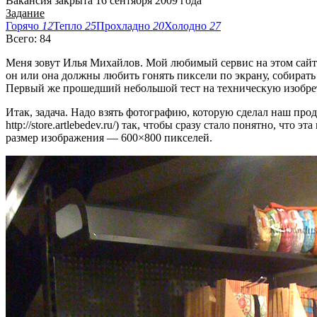
Вакансия закрыта 16 сентября 2009 года
Задание
Горячо
12
Тепло
25
Прохладно
20
Холодно
27
Всего: 84
Меня зовут Илья Михайлов. Мой любимый сервис на этом сайте
он или она должны любить гонять пиксели по экрану, собирать
Первый же прошедший небольшой тест на техническую изобрета
Итак, задача. Надо взять фотографию, которую сделал наш про
http://store.artlebedev.ru/) так, чтобы сразу стало понятно, ч
размер изображения — 600
×
800 пикселей.